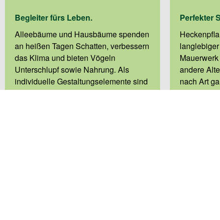
Begleiter fürs Leben.
Perfekter 
Alleebäume und Hausbäume spenden
Heckenpfla
an heißen Tagen Schatten, verbessern
langlebiger
das Klima und bieten Vögeln
Mauerwerk u
Unterschlupf sowie Nahrung. Als
andere Alte
individuelle Gestaltungselemente sind
nach Art ga
sie dazu ein echter Blickfang. Neben
oder im Herb
der Beratung übernehmen wir auch
Mit unsere
gern die Anlieferung.
bezüglich S
und Art die