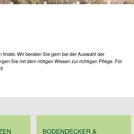
t!
ZEN
BODENDECKER &