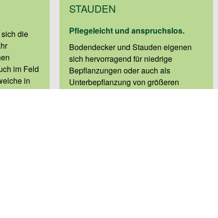
STAUDEN
Pflegeleicht und anspruchslos.
 sich die
ahr
Bodendecker und Stauden eigenen
hen
sich hervorragend für niedrige
uch im Feld
Bepflanzungen oder auch als
elche in
Unterbepflanzung von größeren
Somit
Sträuchern und Bäumen. Sie gedeihen
 Sommer
fast überall, schließen schnell kahle
tivierte
Stellen und unterdrücken die
Wir
Ausbreitung von Unkraut. Es gibt
ortiment an
zahlreiche Sorten – von immergrün bis
nzen (bis
zu blühenden Polsterstauden – diese
en Vielfalt
bieten vielen nützlichen Insekten einen
ökologischen Lebensraum.