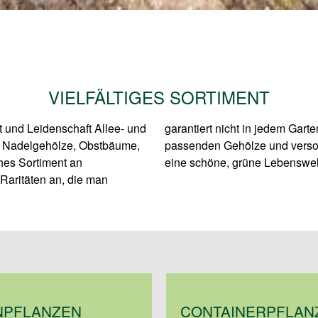
VIELFÄLTIGES SORTIMENT
t und Leidenschaft Allee- und
ie gern bei der Auswahl der
, Nadelgehölze, Obstbäume,
n zur richtigen Pflege. Für
es Sortiment an
eine schöne, grüne Lebenswel
Raritäten an, die man
NPFLANZEN
CONTAINER­PFLAN