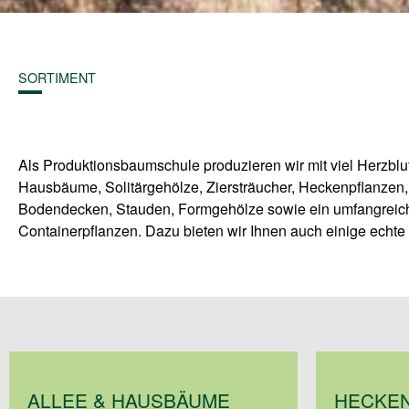
SORTIMENT
Als Produktionsbaumschule produzieren wir mit viel Herzblu
garantiert nicht in jedem Garten findet. Wir beraten S
Hausbäume, Solitärgehölze, Ziersträucher, Heckenpflanzen
passenden Gehölze und versorgen Sie mit dem nötigen Wisse
Bodendecken, Stauden, Formgehölze sowie ein umfangreich
Containerpflanzen. Dazu bieten wir Ihnen auch einige echte 
ALLEE & HAUSBÄUME
HECKE