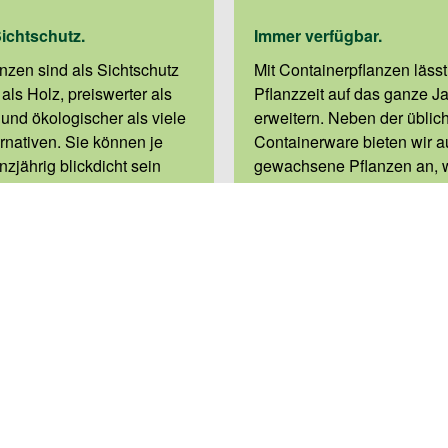
Sichtschutz.
Immer verfügbar.
nzen sind als Sichtschutz
Mit Containerpflanzen lässt
 als Holz, preiswerter als
Pflanzzeit auf das ganze J
nd ökologischer als viele
erweitern. Neben der üblic
rnativen. Sie können je
Containerware bieten wir a
nzjährig blickdicht sein
gewachsene Pflanzen an, w
st ihre Blätter verlieren.
Container gesetzt werden. 
m Wissen finden wir
können wir Ihnen auch im
tandort, Pflanzenbedarf
starke, auf unserem Feld kul
 passende Hecke für Sie.
Pflanzenqualität anbieten. 
verfügen über ein breites S
hochwertigen Containerpfla
zu 750 Liter) und einer groß
an Japanischen Ahorn.